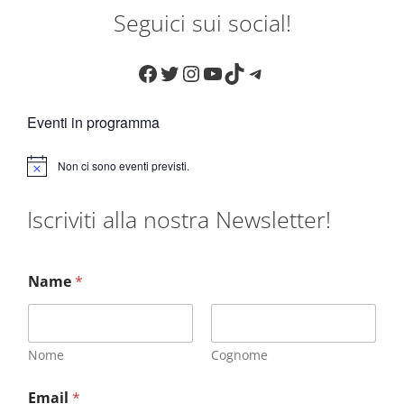
Seguici sui social!
Facebook
Twitter
Instagram
YouTube
TikTok
Telegram
Eventi in programma
Non ci sono eventi previsti.
N
o
t
Iscriviti alla nostra Newsletter!
i
c
e
Name
*
Nome
Cognome
Email
*