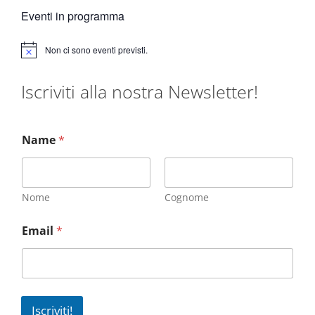
Eventi in programma
Non ci sono eventi previsti.
N
o
t
Iscriviti alla nostra Newsletter!
i
c
e
Name
*
Nome
Cognome
Email
*
Iscriviti!