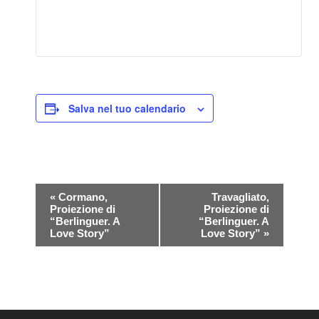
Salva nel tuo calendario
E
«
Cormano,
Travagliato,
v
Proiezione di
Proiezione di
“Berlinguer. A
“Berlinguer. A
e
Love Story”
Love Story”
»
n
t
o
N
a