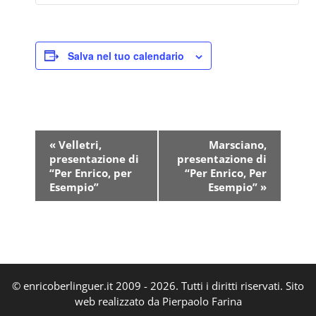
Salva nel tuo calendario
E
«
Velletri,
Marsciano,
v
presentazione di
presentazione di
e
“Per Enrico, per
“Per Enrico, Per
n
Esempio”
Esempio”
»
t
o
N
a
v
© enricoberlinguer.it 2009 - 2026. Tutti i diritti riservati. Sito
i
web realizzato da Pierpaolo Farina
g