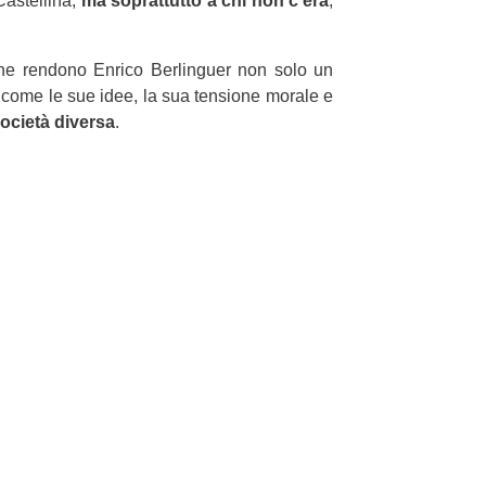
 Castellina,
ma soprattutto a chi non c’era
,
 che rendono Enrico Berlinguer non solo un
a come le sue idee, la sua tensione morale e
ocietà diversa
.