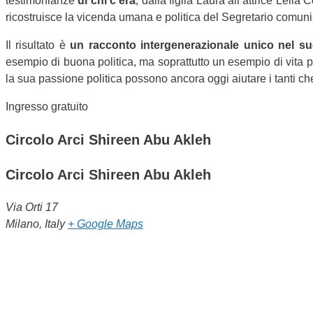
testimonianze
di
chi c’era
, dalla figlia Laura all’attrice Lell
ricostruisce la vicenda umana e politica del Segretario comuni
Il risultato è
un racconto intergenerazionale unico nel s
esempio di buona politica, ma soprattutto un esempio di vita 
la sua passione politica possono ancora oggi aiutare i tanti ch
Ingresso gratuito
Circolo Arci Shireen Abu Akleh
Circolo Arci Shireen Abu Akleh
Via Orti 17
Milano
,
Italy
+ Google Maps