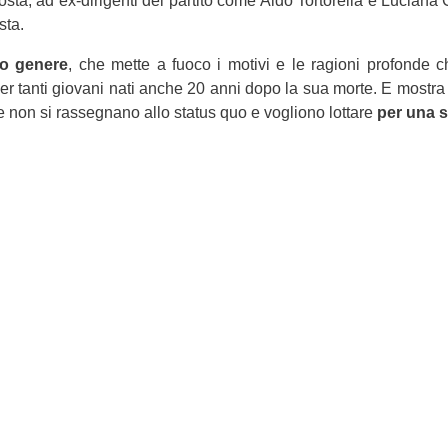
a Costa, ad ex-dirigenti del partito come Aldo Tortorella e Luciana
sta.
uo genere
, che mette a fuoco i motivi e le ragioni profonde
per tanti giovani nati anche 20 anni dopo la sua morte. E mostr
e non si rassegnano allo status quo e vogliono lottare
per una s