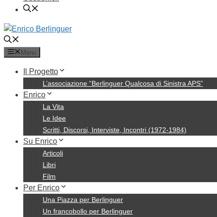
Menu
Il Progetto
L’associazione “Berlinguer Qualcosa di Sinistra APS”
Enrico
La Vita
Le Idee
Scritti, Discorsi, Interviste, Incontri (1972-1984)
Su Enrico
Articoli
Libri
Film
Per Enrico
Una Piazza per Berlinguer
Un francobollo per Berlinguer