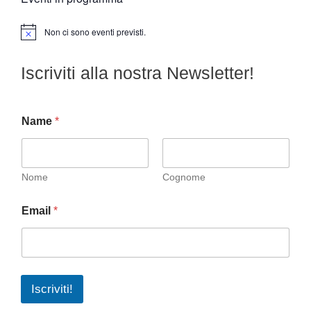
Non ci sono eventi previsti.
N
o
t
Iscriviti alla nostra Newsletter!
i
c
e
Name
*
Nome
Cognome
Email
*
Iscriviti!