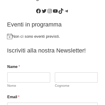
Facebook
Twitter
Instagram
YouTube
TikTok
Telegram
Eventi in programma
Non ci sono eventi previsti.
N
o
Iscriviti alla nostra Newsletter!
t
i
c
Name
*
e
Nome
Cognome
Email
*