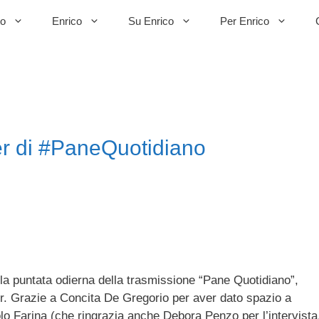
to
Enrico
Su Enrico
Per Enrico
er di #PaneQuotidiano
lla puntata odierna della trasmissione “Pane Quotidiano”,
. Grazie a Concita De Gregorio per aver dato spazio a
olo Farina (che ringrazia anche Debora Penzo per l’intervista