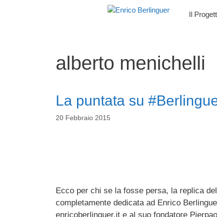
Vai
Il Proget
al
contenuto
alberto menichelli
La puntata su #Berlingu
20 Febbraio 2015
Ecco per chi se la fosse persa, la replica de
completamente dedicata ad Enrico Berlinguer
enricoberlinguer.it e al suo fondatore Pierpa