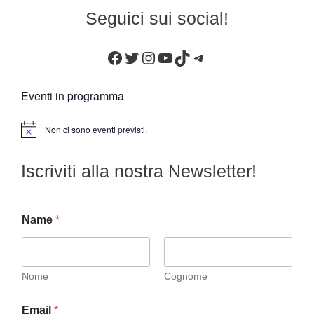
Seguici sui social!
Facebook
Twitter
Instagram
YouTube
TikTok
Telegram
Eventi in programma
Non ci sono eventi previsti.
N
o
t
Iscriviti alla nostra Newsletter!
i
c
e
Name
*
Nome
Cognome
Email
*