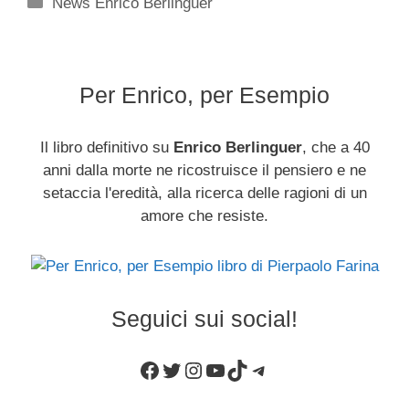
Categorie
News Enrico Berlinguer
Per Enrico, per Esempio
Il libro definitivo su
Enrico Berlinguer
, che a 40
anni dalla morte ne ricostruisce il pensiero e ne
setaccia l'eredità, alla ricerca delle ragioni di un
amore che resiste.
Seguici sui social!
Facebook
Twitter
Instagram
YouTube
TikTok
Telegram