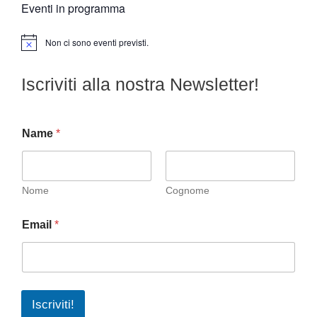
Eventi in programma
Non ci sono eventi previsti.
N
o
t
Iscriviti alla nostra Newsletter!
i
c
e
Name
*
Nome
Cognome
Email
*
Iscriviti!