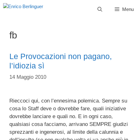
Vai
Menu
al
contenuto
fb
Le Provocazioni non pagano,
l’idiozia sì
14 Maggio 2010
Rieccoci qui, con l’ennesima polemica. Sempre su
cosa lo Staff deve o dovrebbe fare, quali iniziative
dovrebbe lanciare e quali no. E in ogni caso,
qualsiasi cosa facciamo, arrivano SEMPRE giudizi
sprezzanti e ingenerosi, al limite della calunnia e
dell’insulto (se non qualche volta si va anche più in