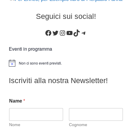
Seguici sui social!
Facebook
Twitter
Instagram
YouTube
TikTok
Telegram
Eventi in programma
Non ci sono eventi previsti.
N
o
t
Iscriviti alla nostra Newsletter!
i
c
e
Name
*
Nome
Cognome