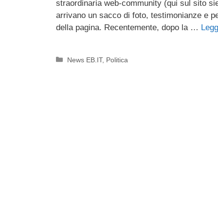
straordinaria web-community (qui sul sito siete
arrivano un sacco di foto, testimonianze e pen
della pagina. Recentemente, dopo la …
Leggi
Categorie
News EB.IT
,
Politica