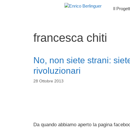
Vai
Il Proget
al
contenuto
francesca chiti
No, non siete strani: sie
rivoluzionari
28 Ottobre 2013
Da quando abbiamo aperto la pagina facebook 