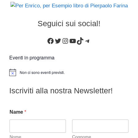
Seguici sui social!
Facebook
Twitter
Instagram
YouTube
TikTok
Telegram
Eventi in programma
Non ci sono eventi previsti.
N
o
t
Iscriviti alla nostra Newsletter!
i
c
e
Name
*
Nome
Cognome