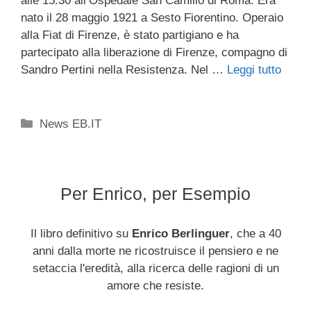
alle 15:30 all’Ospedale San Camillo di Roma. Era
nato il 28 maggio 1921 a Sesto Fiorentino. Operaio
alla Fiat di Firenze, è stato partigiano e ha
partecipato alla liberazione di Firenze, compagno di
Sandro Pertini nella Resistenza. Nel …
Leggi tutto
Categorie
News EB.IT
Per Enrico, per Esempio
Il libro definitivo su
Enrico Berlinguer
, che a 40
anni dalla morte ne ricostruisce il pensiero e ne
setaccia l'eredità, alla ricerca delle ragioni di un
amore che resiste.