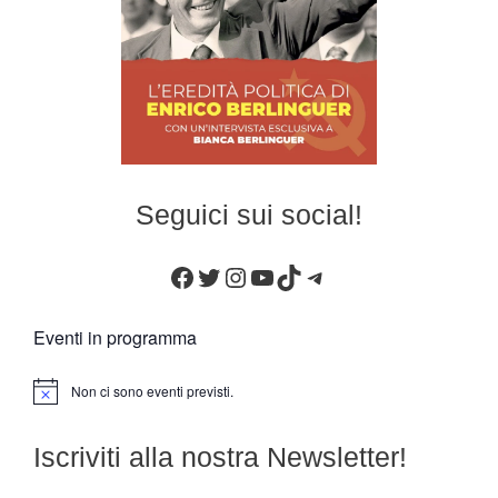
Seguici sui social!
Facebook
Twitter
Instagram
YouTube
TikTok
Telegram
Eventi in programma
Non ci sono eventi previsti.
N
o
t
Iscriviti alla nostra Newsletter!
i
c
e