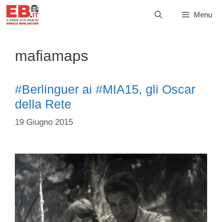
Vai
Menu
al
contenuto
mafiamaps
#Berlinguer ai #MIA15, gli Oscar
della Rete
19 Giugno 2015