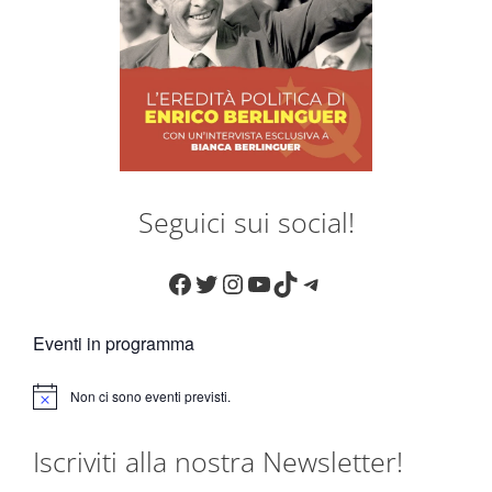
Seguici sui social!
Facebook
Twitter
Instagram
YouTube
TikTok
Telegram
Eventi in programma
Non ci sono eventi previsti.
N
o
t
Iscriviti alla nostra Newsletter!
i
c
e