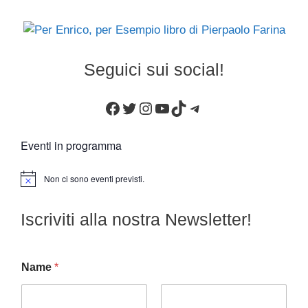
Seguici sui social!
Facebook
Twitter
Instagram
YouTube
TikTok
Telegram
Eventi in programma
Non ci sono eventi previsti.
N
o
t
Iscriviti alla nostra Newsletter!
i
c
e
Name
*