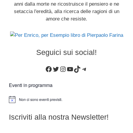
anni dalla morte ne ricostruisce il pensiero e ne
setaccia l'eredità, alla ricerca delle ragioni di un
amore che resiste.
Seguici sui social!
Facebook
Twitter
Instagram
YouTube
TikTok
Telegram
Eventi in programma
Non ci sono eventi previsti.
N
o
t
Iscriviti alla nostra Newsletter!
i
c
e