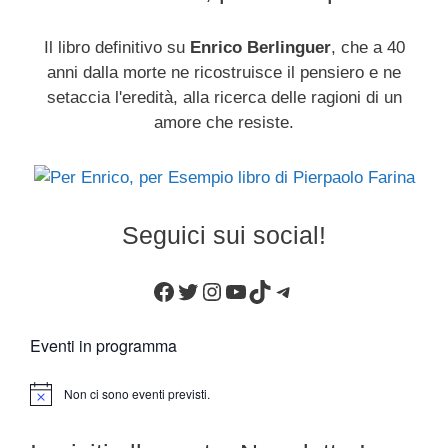
Il libro definitivo su
Enrico Berlinguer
, che a 40
anni dalla morte ne ricostruisce il pensiero e ne
setaccia l'eredità, alla ricerca delle ragioni di un
amore che resiste.
Seguici sui social!
Facebook
Twitter
Instagram
YouTube
TikTok
Telegram
Eventi in programma
Non ci sono eventi previsti.
N
o
t