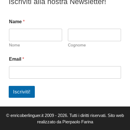
Iscriviti alla nostra Newsletter!
i
c
e
Name
*
Nome
Cognome
Email
*
Iscriviti!
© enricoberlinguer.it 2009 - 2026. Tutti i diritti riservati. Sito web
realizzato da Pierpaolo Farina