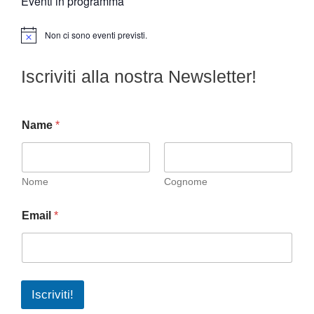
Eventi in programma
Non ci sono eventi previsti.
N
o
t
Iscriviti alla nostra Newsletter!
i
c
e
Name
*
Nome
Cognome
Email
*
Iscriviti!