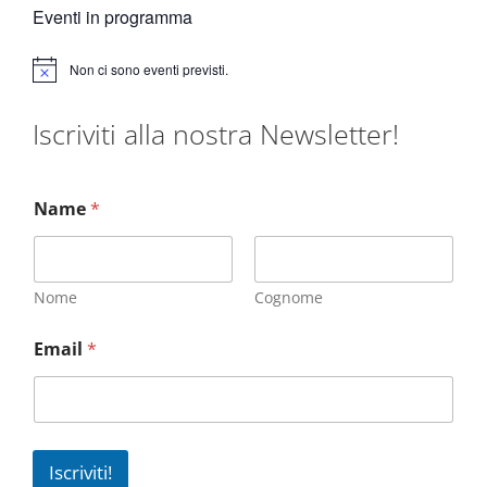
Eventi in programma
Non ci sono eventi previsti.
N
o
t
Iscriviti alla nostra Newsletter!
i
c
e
Name
*
Nome
Cognome
Email
*
Iscriviti!