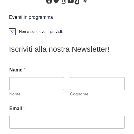
Facebook
Twitter
Instagram
YouTube
TikTok
Telegram
Eventi in programma
Non ci sono eventi previsti.
N
o
t
Iscriviti alla nostra Newsletter!
i
c
e
Name
*
Nome
Cognome
Email
*