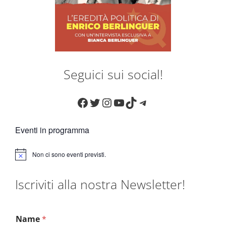
Seguici sui social!
Facebook
Twitter
Instagram
YouTube
TikTok
Telegram
Eventi in programma
Non ci sono eventi previsti.
N
o
t
Iscriviti alla nostra Newsletter!
i
c
e
Name
*