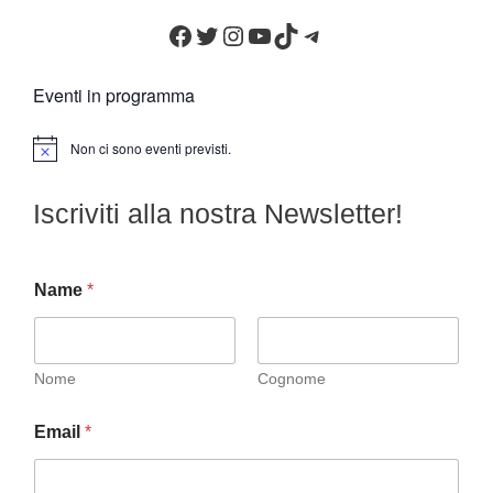
Facebook
Twitter
Instagram
YouTube
TikTok
Telegram
Eventi in programma
Non ci sono eventi previsti.
N
o
t
Iscriviti alla nostra Newsletter!
i
c
e
Name
*
Nome
Cognome
Email
*