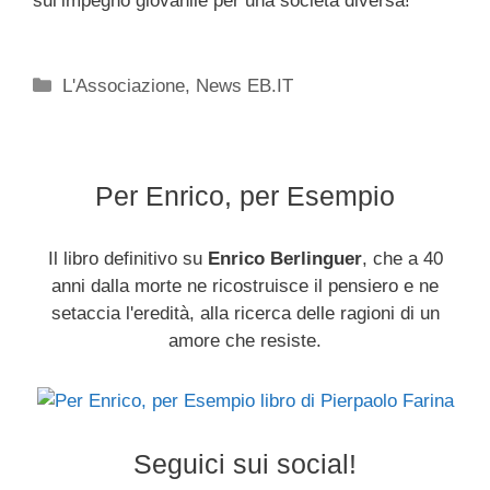
sul’impegno giovanile per una società diversa!
Categorie
L'Associazione
,
News EB.IT
Per Enrico, per Esempio
Il libro definitivo su
Enrico Berlinguer
, che a 40
anni dalla morte ne ricostruisce il pensiero e ne
setaccia l'eredità, alla ricerca delle ragioni di un
amore che resiste.
Seguici sui social!