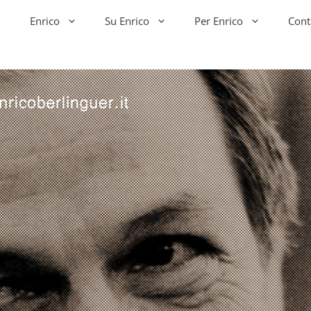
Enrico
Su Enrico
Per Enrico
Cont