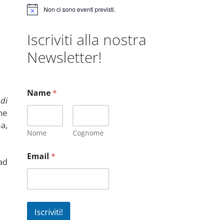
Non ci sono eventi previsti.
N
o
t
Iscriviti alla nostra
i
c
Newsletter!
e
Name
*
di
ne
a,
Nome
Cognome
Email
*
ad
Iscriviti!