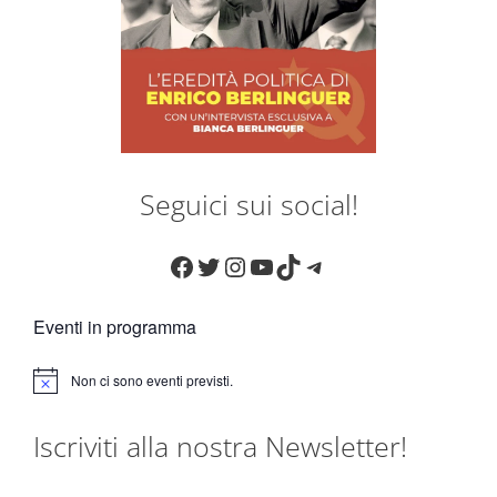
Seguici sui social!
Facebook
Twitter
Instagram
YouTube
TikTok
Telegram
Eventi in programma
Non ci sono eventi previsti.
N
o
t
Iscriviti alla nostra Newsletter!
i
c
e