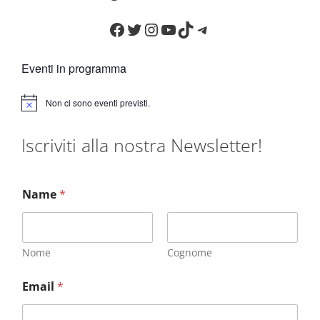
Facebook
Twitter
Instagram
YouTube
TikTok
Telegram
Eventi in programma
Non ci sono eventi previsti.
N
o
t
Iscriviti alla nostra Newsletter!
i
c
e
Name
*
Nome
Cognome
Email
*