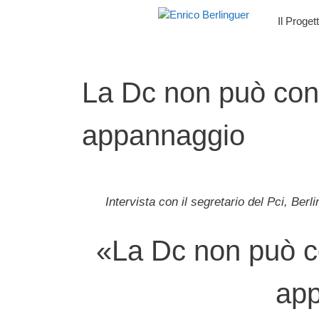
Vai
Il Proget
al
contenuto
La Dc non può cons
appannaggio
Intervista con il segretario del Pci, Be
«La Dc non può c
ap