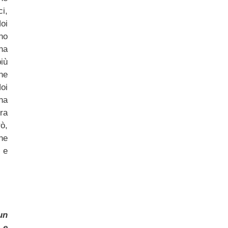
i,
oi
no
na
iù
ne
oi
na
ura
ò,
he
 e
un
 e