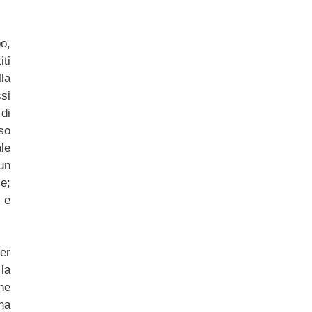
o,
ti
la
si
 di
so
ale
un
e;
 e
er
la
ne
una