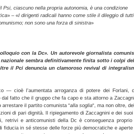
e il Psi, ciascuno nella propria autonomia, è una condizione
tica
» – «
I dirigenti radicali hanno come stile il dileggio di tutti
munismo; non sono una forza di sinistra
»
olloquio con la Dc». Un autorevole giornalista comunis
nazionale sembra definitivamente finita sotto i colpi del
ltre il Pci denuncia un clamoroso revival di integralis
ico — cioè l’aumentata arroganza di potere dei Forlani, d
 dal fatto che il gruppo che fa capo e sta attorno a Zaccagni
 arrestare il partito comunista “
alla soglia
“, ma non oltre, de
ioni di pari dignità. Il ripiegamento di Zaccagnini e dei suoi
si, retrivi e anticomunisti della Dc è conseguenza proprio 
 fiducia in sé stesse delle forze più democratiche e aperte 