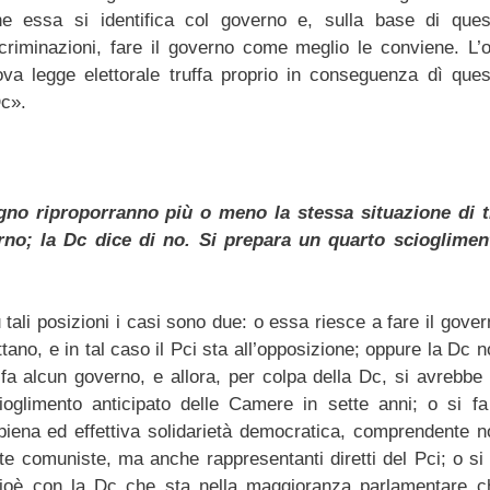
he essa si identifica col governo e, sulla base di ques
scriminazioni, fare il governo come meglio le conviene. L’o
ova legge elettorale truffa proprio in conseguenza dì ques
Dc».
gno riproporranno più o meno la stessa situazione di t
rno; la Dc dice di no. Si prepara un quarto scioglimen
 tali posizioni i casi sono due: o essa riesce a fare il gove
ettano, e in tal caso il Pci sta all’opposizione; oppure la Dc 
i fa alcun governo, e allora, per colpa della Dc, si avrebbe 
oglimento anticipato delle Camere in sette anni; o si fa 
piena ed effettiva solidarietà democratica, comprendente n
iste comuniste, ma anche rappresentanti diretti del Pci; o si
ioè con la Dc che sta nella maggioranza parlamentare c