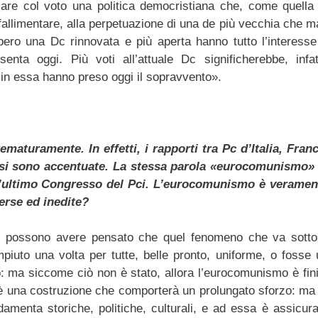
emiare col voto una politica democristiana che, come quella 
fallimentare, alla perpetuazione di una de più vecchia che m
bbero una Dc rinnovata e più aperta hanno tutto l’interesse
nta oggi. Più voti all’attuale Dc significherebbe, infatt
 in essa hanno preso oggi il sopravvento».
maturamente. In effetti, i rapporti tra Pc d’Italia, Franc
e si sono accentuate. La stessa parola «eurocomunismo» 
ell’ultimo Congresso del Pci. L’eurocomunismo è veramen
erse ed inedite?
li possono avere pensato che quel fenomeno che va sotto 
uto una volta per tutte, belle pronto, uniforme, o fosse 
 ma siccome ciò non è stato, allora l’eurocomunismo è fini
 è una costruzione che comporterà un prolungato sforzo: ma 
amenta storiche, politiche, culturali, e ad essa è assicura