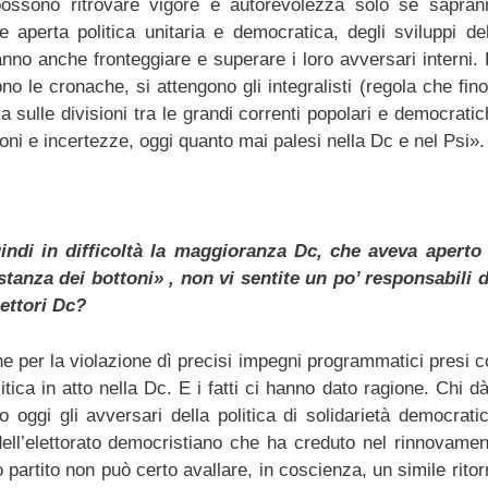
 possono ritrovare vigore e autorevolezza solo se sapran
e aperta politica unitaria e democratica, degli sviluppi del
anno anche fronteggiare e superare i loro avversari interni. 
no le cronache, si attengono gli integralisti (regola che fin
a sulle divisioni tra le grandi correnti popolari e democrati
zioni e incertezze, oggi quanto mai palesi nella Dc e nel Psi».
indi in difficoltà la maggioranza Dc, che aveva aperto 
stanza dei bottoni» , non vi sentite un po’ responsabili d
settori Dc?
he per la violazione dì precisi impegni programmatici presi c
tica in atto nella Dc. E i fatti ci hanno dato ragione. Chi dà
 oggi gli avversari della politica di solidarietà democratic
ell’elettorato democristiano che ha creduto nel rinnovamen
uo partito non può certo avallare, in coscienza, un simile rito