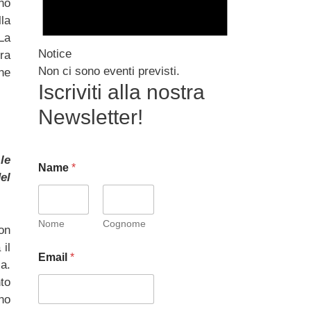
no
la
La
Notice
ora
Non ci sono eventi previsti.
che
Iscriviti alla nostra
Newsletter!
le
Name
*
el
Nome
Cognome
on
 il
Email
*
a.
to
rno