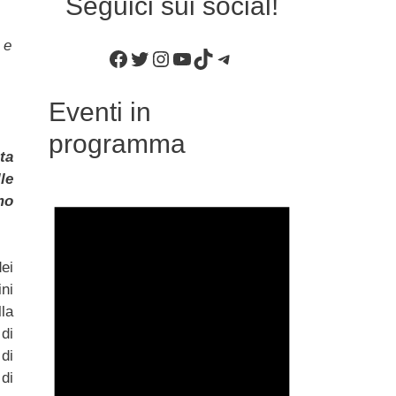
Seguici sui social!
 e
Facebook
Twitter
Instagram
YouTube
TikTok
Telegram
Eventi in
programma
ta
le
mo
ei
ni
lla
 di
di
di