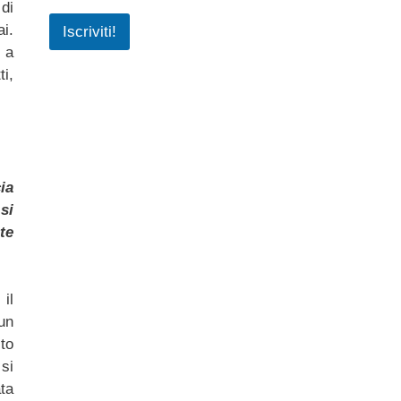
di
ai.
Iscriviti!
 a
i,
ia
si
te
il
un
to
si
ta