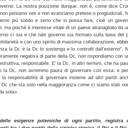
governo. La nostra posizione dunque, non è, come dice Croc
i non poniamo veti e non avanziamo pretese o pregiudiziali. N
erno più solido e serio che si possa fare, cioè un gover
: ma poiché è interesse vitale di un paese attanagliato da u
rno ci sia e che tale governo sia formato sulla base del p
olidarietà e con uno spirito di massima collaborazione, ebbe
za la Dc e la Dc lo sostenga e lo controlli dall’esterno”. N
 meramente negativa di parte della Dc, non rispondiamo con u
truttiva, responsabile. E’ la Dc, in altri termini, che ha pa
mo la Dc, non avremmo paura di governare con essa: e per
 la responsabilità di governare insieme ad altri partili anc
 Dc che sta solo nella maggioranza come ci siamo stati noi
 da sola».
delle esigenze polemiche di ogni partito, registra 
i tra i due partiti della sinistra storica, il Pci e il Psi,