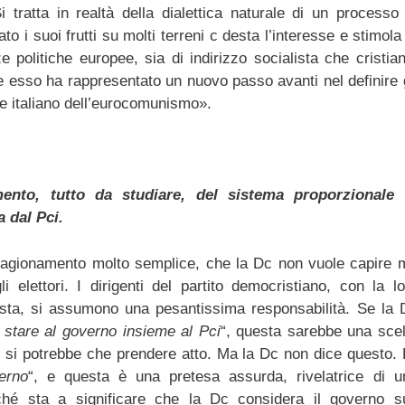
tratta in realtà della dialettica naturale di un processo 
 i suoi frutti su molti terreni c desta l’interesse e stimola
ze politiche europee, sia di indirizzo socialista che cristia
esso ha rappresentato un nuovo passo avanti nel definire g
o e italiano dell’eurocomunismo».
nto, tutto da studiare, del sistema proporzionale 
 dal Pci.
ragionamento molto semplice, che la Dc non vuole capire 
 elettori. I dirigenti del partito democristiano, con la lo
posta, si assumono una pesantissima responsabilità. Se la 
 stare al governo insieme al Pci
“, questa sarebbe una scel
on si potrebbe che prendere atto. Ma la Dc non dice questo. 
erno
“, e questa è una pretesa assurda, rivelatrice di u
rché sta a significare che la Dc considera il governo s