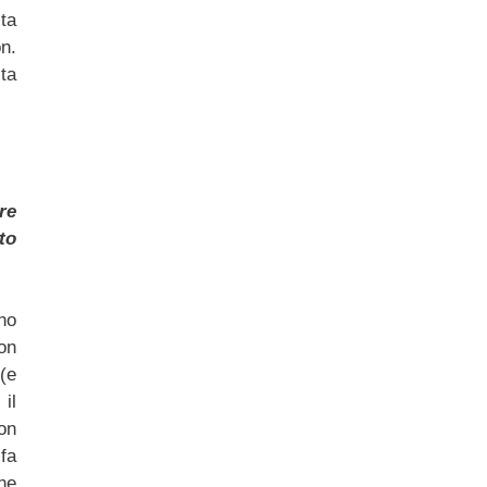
ta
n.
ta
re
to
rno
non
(e
il
on
 fa
he