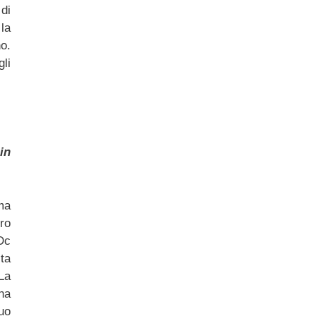
di
 la
no.
li
in
ma
ro
Dc
ta
La
na
uo