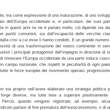
e, ma come espressione di una maturazione, di uno svilupp
o dell’Europa occidentale e, in particolare, dei suoi parti
Se in questi anni se ne è parlato molto, ciò dipende sia dal
dei partiti comunisti, sia dall’incapacità delle vecchie clas
 dalla crisi a cui esse li hanno condotti. E un grande numero
cessità di una trasformazione del nostro continente in sen
unisti i principali protagonisti dell’impegno in direzione di t
 di rinnovare l’Europa occidentale da una parte induce ciasc
n campo nazionale, che rispetti le peculiarità di ogni paes
li tutte le forze europee del movimento operaio, progressiste
 sta proprio nell’avere elaborato una strategia politica p
forge diverse, ma tutte tese a superare positivamente 
o. Perciò, quando vengono registrate, ad esempio, alcu
ridicolo parlare di fine prematura dell’eurocomunismo, o di 