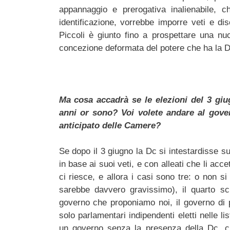
appannaggio e prerogativa inalienabile, c
identificazione, vorrebbe imporre veti e di
Piccoli è giunto fino a prospettare una nu
concezione deformata del potere che ha la 
Ma cosa accadrà se le elezioni del 3 giu
anni or sono? Voi volete andare al gove
anticipato delle Camere?
Se dopo il 3 giugno la Dc si intestardisse su
in base ai suoi veti, e con alleati che li acc
ci riesce, e allora i casi sono tre: o non s
sarebbe davvero gravissimo), il quarto sci
governo che proponiamo noi, il governo di 
solo parlamentari indipendenti eletti nelle l
un governo senza la presenza della Dc, c