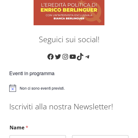
Seguici sui social!
Facebook
Twitter
Instagram
YouTube
TikTok
Telegram
Eventi in programma
Non ci sono eventi previsti.
N
o
t
Iscriviti alla nostra Newsletter!
i
c
e
Name
*