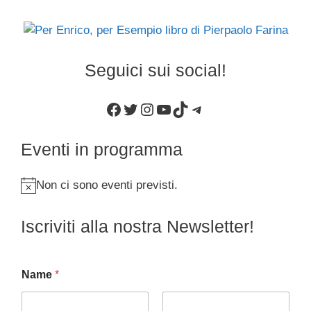
Seguici sui social!
Facebook
Twitter
Instagram
YouTube
TikTok
Telegram
Eventi in programma
Non ci sono eventi previsti.
N
o
Iscriviti alla nostra Newsletter!
t
i
c
Name
*
e