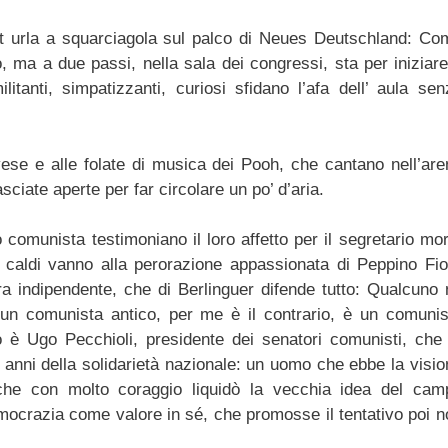
t urla a squarciagola sul palco di Neues Deutschland: Co
, ma a due passi, nella sala dei congressi, sta per iniziare 
litanti, simpatizzanti, curiosi sfidano l’afa dell’ aula sen
ese e alle folate di musica dei Pooh, che cantano nell’are
sciate aperte per far circolare un po’ d’aria.
 comunista testimoniano il loro affetto per il segretario mor
 caldi vanno alla perorazione appassionata di Peppino Fior
tra indipendente, che di Berlinguer difende tutto: Qualcuno 
 un comunista antico, per me è il contrario, è un comunis
 è Ugo Pecchioli, presidente dei senatori comunisti, che 
i anni della solidarietà nazionale: un uomo che ebbe la visi
che con molto coraggio liquidò la vecchia idea del cam
ocrazia come valore in sé, che promosse il tentativo poi n