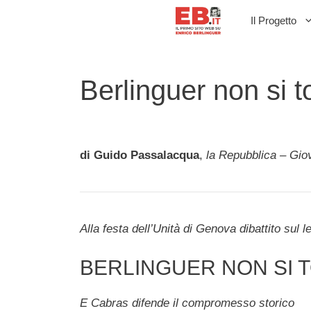
Vai
Il Progetto
al
contenuto
Berlinguer non si 
di Guido Passalacqua
,
la Repubblica – Gio
Alla festa dell’Unità di Genova dibattito su
BERLINGUER NON SI 
E Cabras difende il compromesso storico