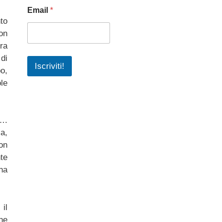
Email
*
to
Non
era
di
Iscriviti!
o,
le
….
ca,
on
te
na
il
ne