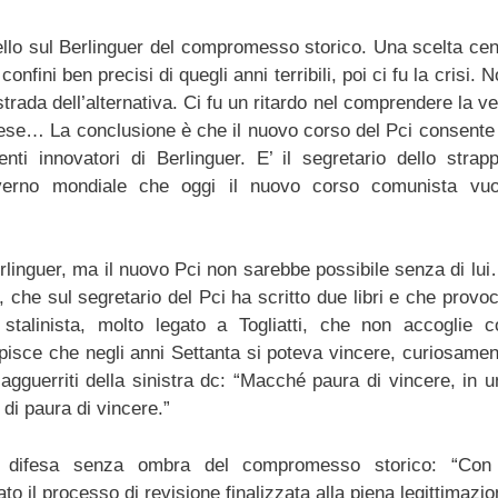
ello sul Berlinguer del compromesso storico. Una scelta cen
onfini ben precisi di quegli anni terribili, poi ci fu la crisi. 
trada dell’alternativa. Ci fu un ritardo nel comprendere la v
aese… La conclusione è che il nuovo corso del Pci consente 
enti innovatori di Berlinguer. E’ il segretario dello strapp
 governo mondiale che oggi il nuovo corso comunista vuo
rlinguer, ma il nuovo Pci non sarebbe possibile senza di lui
, che sul segretario del Pci ha scritto due libri e che provo
stalinista, molto legato a Togliatti, che non accoglie c
pisce che negli anni Settanta si poteva vincere, curiosamen
agguerriti della sinistra dc: “Macché paura di vincere, in u
di paura di vincere.”
 difesa senza ombra del compromesso storico: “Con 
 il processo di revisione finalizzata alla piena legittimazio