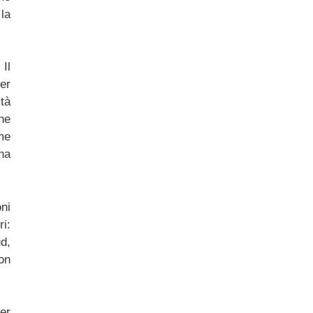
la
Il
uer
tà
he
me
 ha
oni
ri:
ud,
on
Per