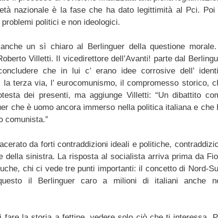
età nazionale è la fase che ha dato legittimità al Pci. Poi 
oblemi politici e non ideologici.
 anche un sì chiaro al Berlinguer della questione morale. 
berto Villetti. Il vicedirettore dell’Avanti! parte dal Berling
concludere che in lui c’ erano idee corrosive dell’ identi
ti, la terza via, l’ eurocomunismo, il compromesso storico, c
rotesta dei presenti, ma aggiunge Villetti: “Un dibattito co
guer che è uomo ancora immerso nella politica italiana e che
o comunista.”
acerato da forti contraddizioni ideali e politiche, contraddizi
e della sinistra. La risposta al socialista arriva prima da Fio
che, chi ci vede tre punti importanti: il concetto di Nord-S
 questo il Berlinguer caro a milioni di italiani anche n
 fare la storia a fettine, vedere solo ciò che ti interessa. 