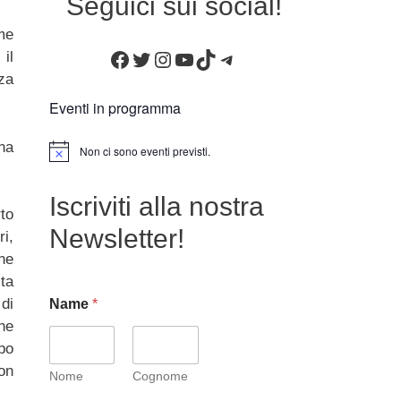
Seguici sui social!
me
Facebook
Twitter
Instagram
YouTube
TikTok
Telegram
il
za
Eventi in programma
na
Non ci sono eventi previsti.
N
o
t
Iscriviti alla nostra
i
to
c
e
Newsletter!
i,
ne
ta
di
Name
*
one
po
on
Nome
Cognome