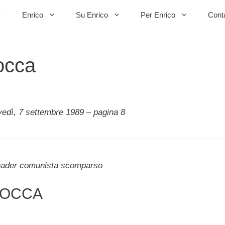
Enrico
Su Enrico
Per Enrico
Conta
tocca
vedì, 7 settembre 1989 – pagina 8
l leader comunista scomparso
TOCCA