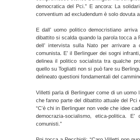
democratica del Pci.” E ancora: La solidari
conventium ad excludendum è solo dovuta a pr
E dall’ uomo politico democristiano arriva
dibattito si scalda quando la parola tocca a Ro
dell’ intervista sulla Nato per arrivare a 
comunista. E’ il Berlinguer dei sogni infran
delinea il politico socialista tra qualche p
quello su Togliatti non si può fare su Berlin
delineato questioni fondamentali del cammin
Villetti parla di Berlinguer come di un uomo l
che fanno parte del dibattito attuale del Pci 
“C’è chi in Berlinguer non vede che idee cadu
democrazia-socialismo, etica-politica. E’
comunisti.”
Poi tocca a Pecchioli: “Caro Villetti non puoi