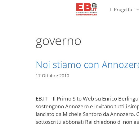
Vai
Il Progetto
al
contenuto
governo
Noi stiamo con Annozer
17 Ottobre 2010
EB.IT – Il Primo Sito Web su Enrico Berling
sostengono Annozero e invitano tutti i simpati
lanciato da Michele Santoro da Annozero. C
sottoscritti abbonati Rai chiedono di non e