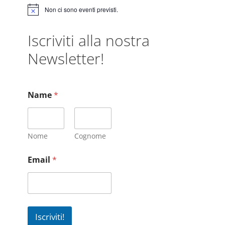
Non ci sono eventi previsti.
N
o
t
Iscriviti alla nostra
i
c
Newsletter!
e
Name
*
Nome
Cognome
Email
*
Iscriviti!