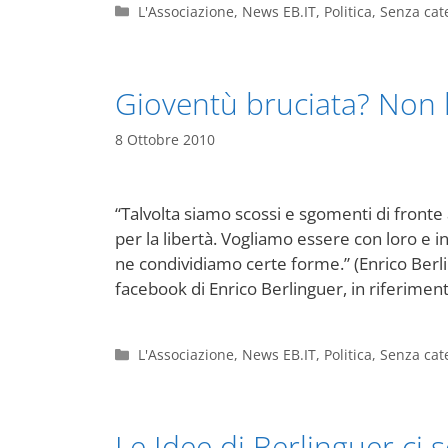
Categorie
L'Associazione
,
News EB.IT
,
Politica
,
Senza cat
Gioventù bruciata? Non l
8 Ottobre 2010
“Talvolta siamo scossi e sgomenti di fronte ai
per la libertà. Vogliamo essere con loro e i
ne condividiamo certe forme.” (Enrico Berl
facebook di Enrico Berlinguer, in riferime
Categorie
L'Associazione
,
News EB.IT
,
Politica
,
Senza cat
Le Idee di Berlinguer ci