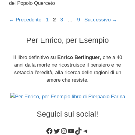
del Popolo Querceto
Pagina
Pagina
Pagina
Pagina
←
Precedente
1
2
3
…
9
Successivo
→
Per Enrico, per Esempio
Il libro definitivo su
Enrico Berlinguer
, che a 40
anni dalla morte ne ricostruisce il pensiero e ne
setaccia l'eredità, alla ricerca delle ragioni di un
amore che resiste.
Seguici sui social!
Facebook
Twitter
Instagram
YouTube
TikTok
Telegram