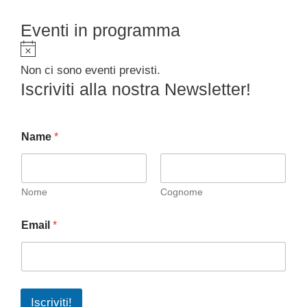
Eventi in programma
N
o
Non ci sono eventi previsti.
t
Iscriviti alla nostra Newsletter!
i
c
e
Name
*
Nome
Cognome
Email
*
Iscriviti!