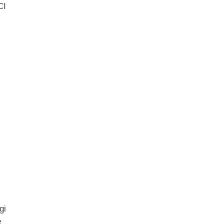
CI
gi
e